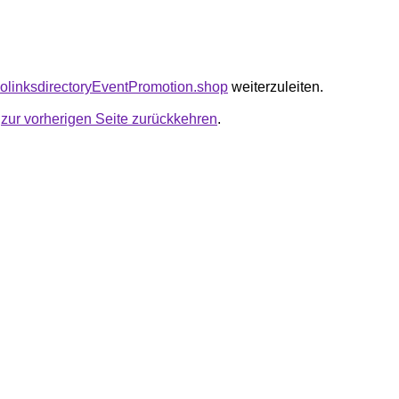
seolinksdirectoryEventPromotion.shop
weiterzuleiten.
u
zur vorherigen Seite zurückkehren
.