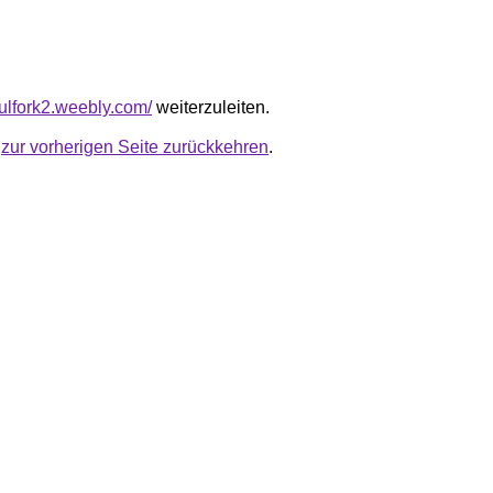
tfulfork2.weebly.com/
weiterzuleiten.
u
zur vorherigen Seite zurückkehren
.